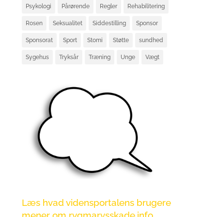
Psykologi
Pårørende
Regler
Rehabilitering
Rosen
Seksualitet
Siddestilling
Sponsor
Sponsorat
Sport
Stomi
Støtte
sundhed
Sygehus
Tryksår
Træning
Unge
Vægt
Læs hvad vidensportalens brugere
mener om rygmarvsskade.info