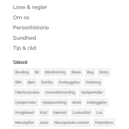
Love & regler
Om os
Personhistorie
Sundhed
Tip & råd
Stikord
Bevilling
Bil
Bilindretning
Blære
Bog
Botox
BPA
Børn
Familie
forebyggelse
forskning
Føleforstyrelse
Generalforsamling
Hjælpemidler
Hjælpemotor
Hjælpeordning
Idræt
Indlæggelse
Knoglebrud
Kost
Kørestol
Livskvalitet
Lov
Merudgifter
natur
Neuropatiske smerter
Patientbrev