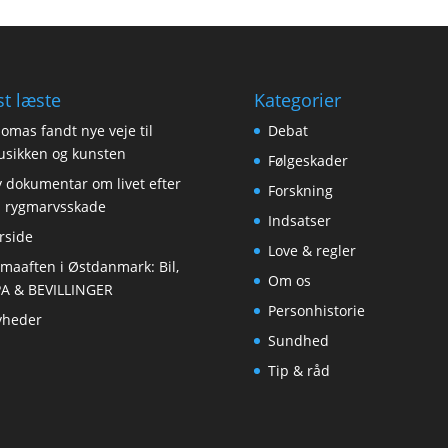
t læste
Kategorier
omas fandt nye veje til
Debat
sikken og kunsten
Følgeskader
 dokumentar om livet efter
Forskning
 rygmarvsskade
Indsatser
rside
Love & regler
maaften i Østdanmark: Bil,
Om os
A & BEVILLINGER
Personhistorie
yheder
Sundhed
Tip & råd