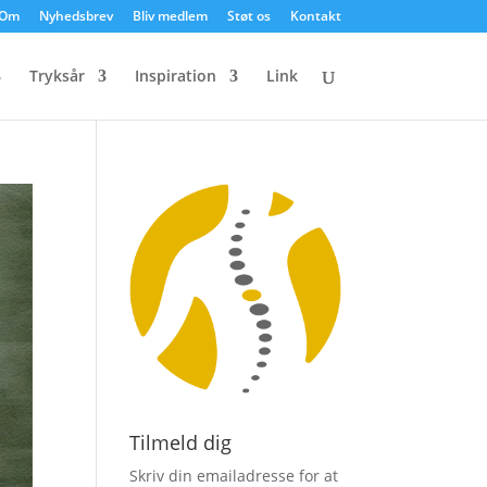
Om
Nyhedsbrev
Bliv medlem
Støt os
Kontakt
Tryksår
Inspiration
Link
Tilmeld dig
Skriv din emailadresse for at