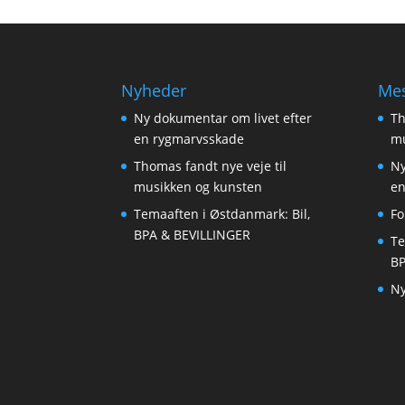
Nyheder
Mes
Ny dokumentar om livet efter
Th
en rygmarvsskade
mu
Thomas fandt nye veje til
Ny
musikken og kunsten
en
Temaaften i Østdanmark: Bil,
Fo
BPA & BEVILLINGER
Te
BP
N