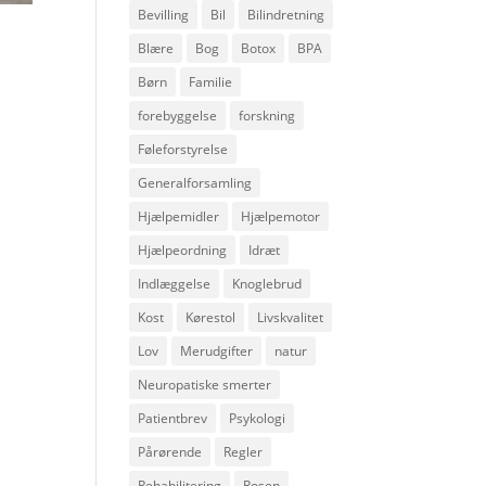
Bevilling
Bil
Bilindretning
Blære
Bog
Botox
BPA
Børn
Familie
forebyggelse
forskning
Føleforstyrelse
Generalforsamling
Hjælpemidler
Hjælpemotor
Hjælpeordning
Idræt
Indlæggelse
Knoglebrud
Kost
Kørestol
Livskvalitet
Lov
Merudgifter
natur
Neuropatiske smerter
Patientbrev
Psykologi
Pårørende
Regler
Rehabilitering
Rosen