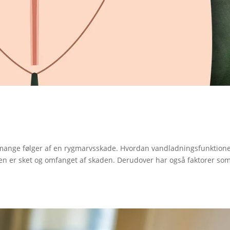
f mange følger af en rygmarvsskade. Hvordan vandladningsfunktion
en er sket og omfanget af skaden. Derudover har også faktorer so