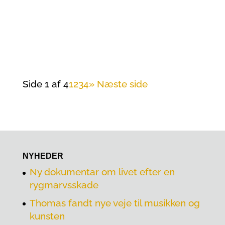
Nyt sponsorat giver et løft til
Rygmarvsskade.info’s udvikling.
Side 1 af 4
1
2
3
4
» Næste side
NYHEDER
Ny dokumentar om livet efter en
rygmarvsskade
Thomas fandt nye veje til musikken og
kunsten