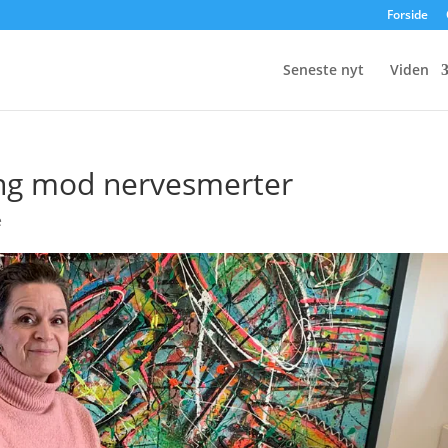
Forside
Seneste nyt
Viden
ng mod nervesmerter
e