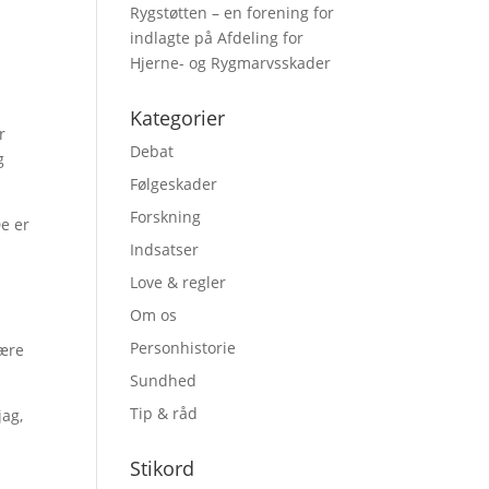
Rygstøtten – en forening for
indlagte på Afdeling for
Hjerne- og Rygmarvsskader
.
Kategorier
r
Debat
g
Følgeskader
Forskning
e er
Indsatser
Love & regler
Om os
Personhistorie
lære
Sundhed
Tip & råd
jag,
Stikord