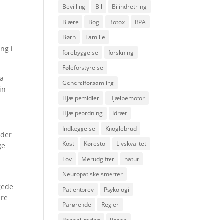
Bevilling
Bil
Bilindretning
Blære
Bog
Botox
BPA
Børn
Familie
ng i
forebyggelse
forskning
Føleforstyrelse
ra
Generalforsamling
in
Hjælpemidler
Hjælpemotor
Hjælpeordning
Idræt
Indlæggelse
Knoglebrud
nder
Kost
Kørestol
Livskvalitet
ge
Lov
Merudgifter
natur
Neuropatiske smerter
gede
Patientbrev
Psykologi
dre
Pårørende
Regler
Rehabilitering
Rosen