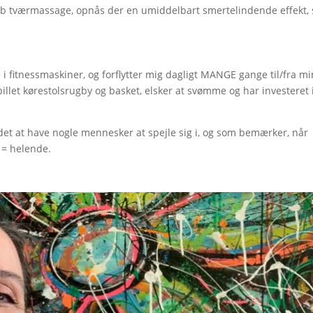
b tværmassage, opnås der en umiddelbart smertelindende effekt,
e i fitnessmaskiner, og forflytter mig dagligt MANGE gange til/fra mi
pillet kørestolsrugby og basket, elsker at svømme og har investeret 
det at have nogle mennesker at spejle sig i, og som bemærker, når
k = helende.