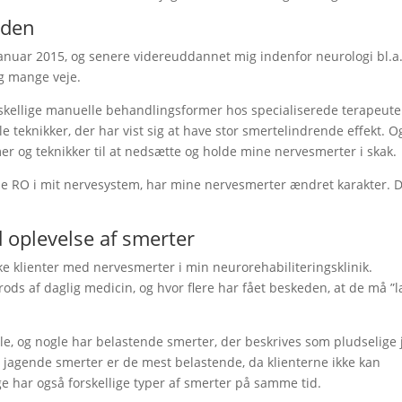
iden
 januar 2015, og senere videreuddannet mig indenfor neurologi bl.a
g mange veje.
rskellige manuelle behandlingsformer hos specialiserede terapeute
 teknikker, der har vist sig at have stor smertelindrende effekt. O
er og teknikker til at nedsætte og holde mine nervesmerter i skak.
de RO i mit nervesystem, har mine nervesmerter ændret karakter. D
 oplevelse af smerter
ke klienter med nervesmerter i min neurorehabiliteringsklinik.
rods af daglig medicin, og hvor flere har fået beskeden, at de må ”
ile, og nogle har belastende smerter, der beskrives som pludselige 
jagende smerter er de mest belastende, da klienterne ikke kan
 har også forskellige typer af smerter på samme tid.