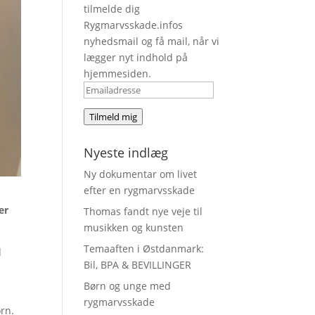
tilmelde dig
Rygmarvsskade.infos
nyhedsmail og få mail, når vi
lægger nyt indhold på
hjemmesiden.
Emailadresse
Tilmeld mig
Nyeste indlæg
Ny dokumentar om livet
efter en rygmarvsskade
er
Thomas fandt nye veje til
musikken og kunsten
Temaaften i Østdanmark:
d
Bil, BPA & BEVILLINGER
Børn og unge med
rygmarvsskade
ørn.