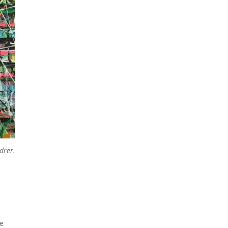
drer.
le