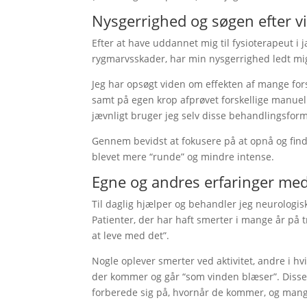
Nysgerrighed og søgen efter v
Efter at have uddannet mig til fysioterapeut i
rygmarvsskader, har min nysgerrighed ledt mi
Jeg har opsøgt viden om effekten af mange fo
samt på egen krop afprøvet forskellige manuelle
jævnligt bruger jeg selv disse behandlingsform
Gennem bevidst at fokusere på at opnå og fin
blevet mere “runde” og mindre intense.
Egne og andres erfaringer med
Til daglig hjælper og behandler jeg neurologis
Patienter, der har haft smerter i mange år på t
at leve med det”.
Nogle oplever smerter ved aktivitet, andre i hv
der kommer og går “som vinden blæser”. Disse 
forberede sig på, hvornår de kommer, og mange