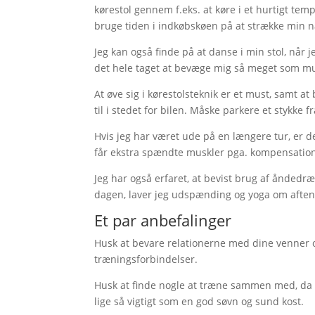
kørestol gennem f.eks. at køre i et hurtigt tem
bruge tiden i indkøbskøen på at strække min 
Jeg kan også finde på at danse i min stol, når j
det hele taget at bevæge mig så meget som muli
At øve sig i kørestolsteknik er et must, samt at 
til i stedet for bilen. Måske parkere et stykke f
Hvis jeg har været ude på en længere tur, er de
får ekstra spændte muskler pga. kompensation
Jeg har også erfaret, at bevist brug af åndedræ
dagen, laver jeg udspænding og yoga om aftene
Et par anbefalinger
Husk at bevare relationerne med dine venner og
træningsforbindelser.
Husk at finde nogle at træne sammen med, da d
lige så vigtigt som en god søvn og sund kost.