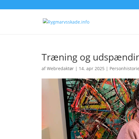
Træning og udspændi
af
Webredaktør
|
14. apr 2025
|
Personhistori