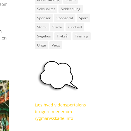
 som
Seksualitet
Siddestilling
Sponsor
Sponsorat
Sport
Stomi
Støtte
sundhed
n
Sygehus
Tryksår
Træning
i en
Unge
Vægt
Læs hvad vidensportalens
brugere mener om
rygmarvsskade.info