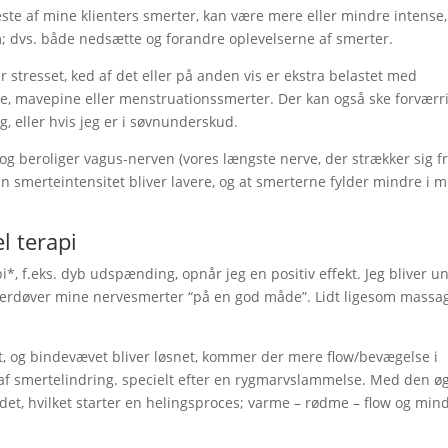
leste af mine klienters smerter, kan være mere eller mindre intense,
m; dvs. både nedsætte og forandre oplevelserne af smerter.
 stresset, ked af det eller på anden vis er ekstra belastet med
ne, mavepine eller menstruationssmerter. Der kan også ske forværri
, eller hvis jeg er i søvnunderskud.
g beroliger vagus-nerven (vores længste nerve, der strækker sig f
in smerteintensitet bliver lavere, og at smerterne fylder mindre i m
 terapi
, f.eks. dyb udspænding, opnår jeg en positiv effekt. Jeg bliver u
overdøver mine nervesmerter “på en god måde”. Lidt ligesom massa
t, og bindevævet bliver løsnet, kommer der mere flow/bevægelse i
 af smertelindring. specielt efter en rygmarvslammelse. Med den ø
t, hvilket starter en helingsproces; varme – rødme – flow og min