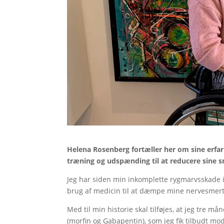
Helena Rosenberg fortæller her om sine erf
træning og udspænding til at reducere sine 
Jeg har siden min inkomplette rygmarvsskade 
brug af medicin til at dæmpe mine nervesmerte
Med til min historie skal tilføjes, at jeg tre
(morfin og Gabapentin), som jeg fik tilbudt mod