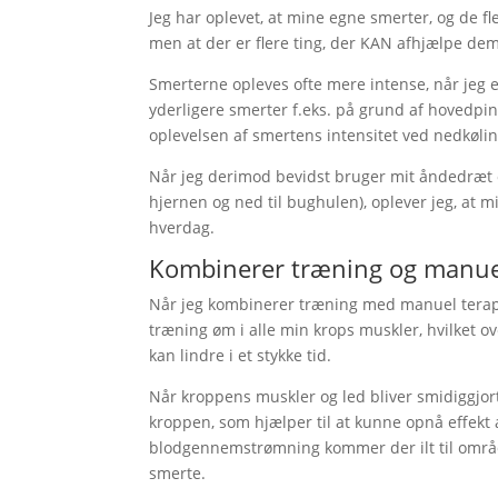
Jeg har oplevet, at mine egne smerter, og de f
men at der er flere ting, der KAN afhjælpe de
Smerterne opleves ofte mere intense, når jeg er
yderligere smerter f.eks. på grund af hovedpi
oplevelsen af smertens intensitet ved nedkøling
Når jeg derimod bevidst bruger mit åndedræt o
hjernen og ned til bughulen), oplever jeg, at m
hverdag.
Kombinerer træning og manuel
Når jeg kombinerer træning med manuel terapi*
træning øm i alle min krops muskler, hvilket 
kan lindre i et stykke tid.
Når kroppens muskler og led bliver smidiggjor
kroppen, som hjælper til at kunne opnå effekt
blodgennemstrømning kommer der ilt til område
smerte.