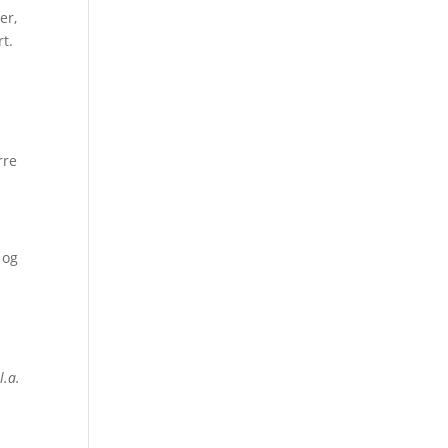
er,
rt.
rre
 og
l.a.