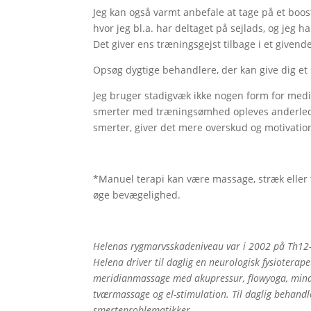
Jeg kan også varmt anbefale at tage på et boo
hvor jeg bl.a. har deltaget på sejlads, og jeg h
Det giver ens træningsgejst tilbage i et givend
Opsøg dygtige behandlere, der kan give dig et s
Jeg bruger stadigvæk ikke nogen form for medic
smerter med træningsømhed opleves anderledes 
smerter, giver det mere overskud og motivatio
*Manuel terapi kan være massage, stræk eller 
øge bevægelighed.
Helenas rygmarvsskadeniveau var i 2002 på Th12-L
Helena driver til daglig en neurologisk fysioterape
meridianmassage med akupressur, flowyoga, mind
tværmassage og el-stimulation. Til daglig behandl
smerteproblematikker.