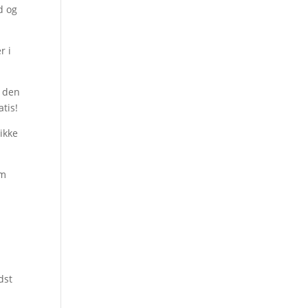
d og
r i
e den
atis!
 ikke
om
dst