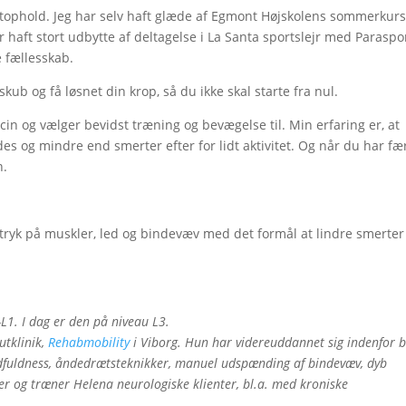
stophold. Jeg har selv haft glæde af Egmont Højskolens sommerkurs
ar haft stort udbytte af deltagelse i La Santa sportslejr med Paraspo
e fællesskab.
kub og få løsnet din krop, så du ikke skal starte fra nul.
in og vælger bevidst træning og bevægelse til. Min erfaring er, at
og mindre end smerter efter for lidt aktivitet. Og når du har fæ
n.
tryk på muskler, led og bindevæv med det formål at lindre smerter
1. I dag er den på niveau L3.
utklinik,
Rehabmobility
i Viborg. Hun har videreuddannet sig indenfor b
fuldness, åndedrætsteknikker, manuel udspænding af bindevæv, dyb
er og træner Helena neurologiske klienter, bl.a. med kroniske