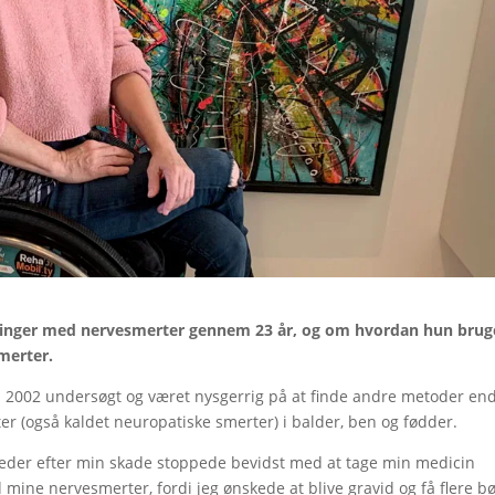
aringer med nervesmerter gennem 23 år, og om hvordan hun brug
smerter.
i 2002 undersøgt og været nysgerrig på at finde andre metoder en
r (også kaldet neuropatiske smerter) i balder, ben og fødder.
 måneder efter min skade stoppede bevidst med at tage min medicin
 mine nervesmerter, fordi jeg ønskede at blive gravid og få flere b