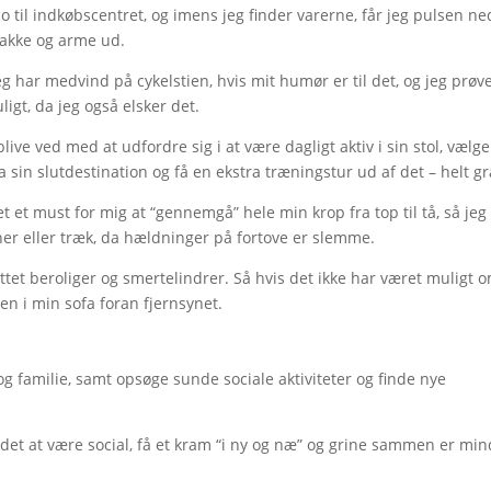
po til indkøbscentret, og imens jeg finder varerne, får jeg pulsen ne
nakke og arme ud.
eg har medvind på cykelstien, hvis mit humør er til det, og jeg prøve
gt, da jeg også elsker det.
blive ved med at udfordre sig i at være dagligt aktiv i sin stol, vælg
ra sin slutdestination og få en ekstra træningstur ud af det – helt gr
t et must for mig at “gennemgå” hele min krop fra top til tå, så jeg
er eller træk, da hældninger på fortove er slemme.
ttet beroliger og smertelindrer. Så hvis det ikke har været muligt 
n i min sofa foran fjernsynet.
 familie, samt opsøge sunde sociale aktiviteter og finde nye
et at være social, få et kram “i ny og næ” og grine sammen er min