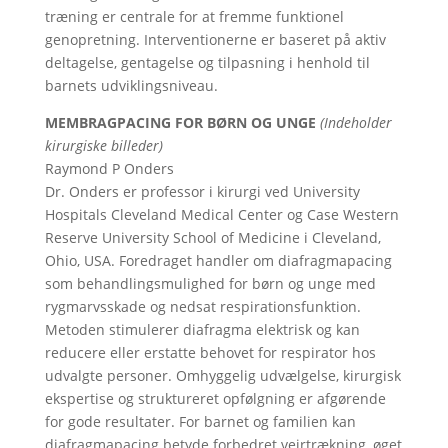
træning er centrale for at fremme funktionel
genopretning. Interventionerne er baseret på aktiv
deltagelse, gentagelse og tilpasning i henhold til
barnets udviklingsniveau.
MEMBRAGPACING FOR BØRN OG UNGE
(Indeholder
kirurgiske billeder)
Raymond P Onders
Dr. Onders er professor i kirurgi ved University
Hospitals Cleveland Medical Center og Case Western
Reserve University School of Medicine i Cleveland,
Ohio, USA. Foredraget handler om diafragmapacing
som behandlingsmulighed for børn og unge med
rygmarvsskade og nedsat respirationsfunktion.
Metoden stimulerer diafragma elektrisk og kan
reducere eller erstatte behovet for respirator hos
udvalgte personer. Omhyggelig udvælgelse, kirurgisk
ekspertise og struktureret opfølgning er afgørende
for gode resultater. For barnet og familien kan
diafragmapacing betyde forbedret vejrtrækning, øget