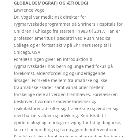
GLOBAL DEMOGRAFI OG ÆTIOLOGI
Lawrence Vogel
Dr. Vogel var medicinsk direktør for
rygmarvsskadeprogrammet på Shriners Hospitals for
Children i Chicago fra starten i 1983 til 2017. Han er
professor emeritus i pædiatri ved Rush Medical
College og er fortsat aktiv på Shriners Hospital i
Chicago, USA.
Forelæsningen giver en introduktion til
rygmarvsskader hos børn og unge med fokus på
forekomst, aldersfordeling og underliggende
årsager. Forskelle mellem traumatiske og ikke-
traumatiske skader samt variationer mellem
forskellige dele af verden fremhæves. Forelæseren
beskriver, hvordan skademekanismer og
risikofaktorer adskiller sig fra voksne og ændrer sig
med barnets alder og udvikling. Kendskab til
epidemiologi og ætiologi er vigtig for tidlig diagnose,
korrekt behandling og forebyggende interventioner.
Samlet set giver forelæsningen et grundlag for bedre