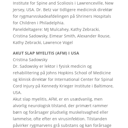
Institute for Spine and Scoliosis i Lawrenceville, New
Jersey, USA. Dr. Betz var tidligere medicinsk direktør
for rygmarvsskadeafdelingen på Shriners Hospitals
for Children i Philadelphia.
Paneldeltagere: MJ Mulcahey, Kathy Zebracki,
Cristina Sadowsky, Eimear Smith, Alexander Rouse,
Kathy Zebracki, Lawrence Vogel
AKUT SLAP MYELITIS (AFM) I USA
Cristina Sadowsky
Dr. Sadowsky er lektor i fysisk medicin og
rehabilitering på Johns Hopkins School of Medicine
og klinisk direktør for International Center for Spinal
Cord Injury på Kennedy Krieger Institute i Baltimore,
USA.
Akut slap myelitis, AFM, er en usædvanlig, men
alvorlig neurologisk tilstand, der primært rammer
børn og forårsager pludselig muskelsvaghed eller
lammelse, ofte efter en virusinfektion. Tilstanden
påvirker rygmarvens grå substans og kan forårsage