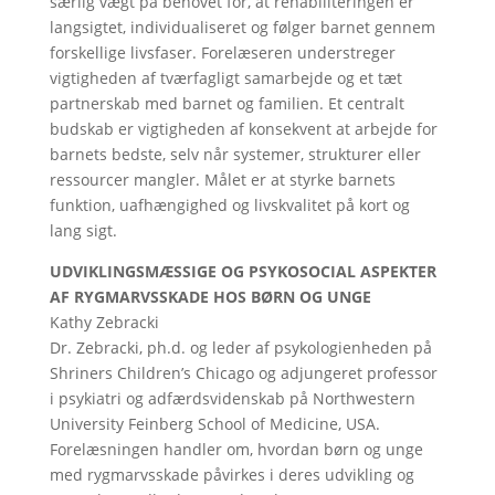
særlig vægt på behovet for, at rehabiliteringen er
langsigtet, individualiseret og følger barnet gennem
forskellige livsfaser. Forelæseren understreger
vigtigheden af ​​tværfagligt samarbejde og et tæt
partnerskab med barnet og familien. Et centralt
budskab er vigtigheden af ​​konsekvent at arbejde for
barnets bedste, selv når systemer, strukturer eller
ressourcer mangler. Målet er at styrke barnets
funktion, uafhængighed og livskvalitet på kort og
lang sigt.
UDVIKLINGSMÆSSIGE OG PSYKOSOCIAL ASPEKTER
AF RYGMARVSSKADE HOS BØRN OG UNGE
Kathy Zebracki
Dr. Zebracki, ph.d. og leder af psykologienheden på
Shriners Children’s Chicago og adjungeret professor
i psykiatri og adfærdsvidenskab på Northwestern
University Feinberg School of Medicine, USA.
Forelæsningen handler om, hvordan børn og unge
med rygmarvsskade påvirkes i deres udvikling og