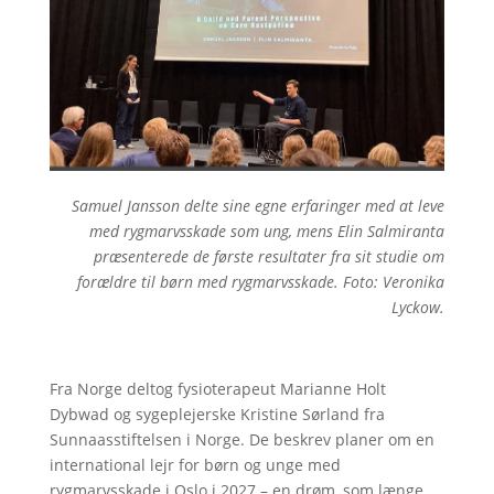
Samuel Jansson delte sine egne erfaringer med at leve
med rygmarvsskade som ung, mens Elin Salmiranta
præsenterede de første resultater fra sit studie om
forældre til børn med rygmarvsskade. Foto: Veronika
Lyckow.
Fra Norge deltog fysioterapeut Marianne Holt
Dybwad og sygeplejerske Kristine Sørland fra
Sunnaasstiftelsen i Norge. De beskrev planer om en
international lejr for børn og unge med
rygmarvsskade i Oslo i 2027 – en drøm, som længe