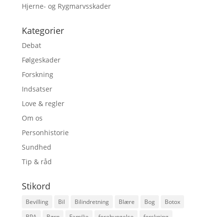
Hjerne- og Rygmarvsskader
Kategorier
Debat
Følgeskader
Forskning
Indsatser
Love & regler
Om os
Personhistorie
Sundhed
Tip & råd
Stikord
Bevilling
Bil
Bilindretning
Blære
Bog
Botox
BPA
Børn
Familie
forebyggelse
forskning