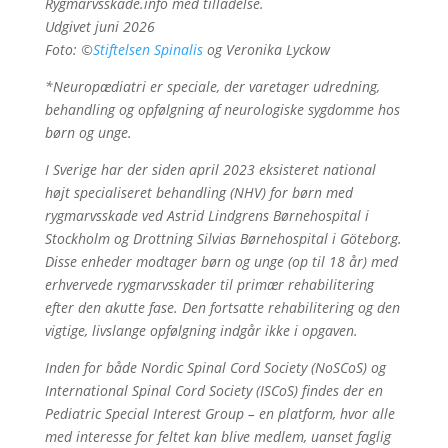
Rygmarvsskade.info med tilladelse.
Udgivet juni 2026
Foto: ©
Stiftelsen Spinalis
og Veronika Lyckow
*Neuropædiatri er speciale, der varetager udredning,
behandling og opfølgning af neurologiske sygdomme hos
børn og unge.
I Sverige har der siden april 2023 eksisteret national
højt specialiseret behandling (NHV) for børn med
rygmarvsskade ved Astrid Lindgrens Børnehospital i
Stockholm og Drottning Silvias Børnehospital i Göteborg.
Disse enheder modtager børn og unge (op til 18 år) med
erhvervede rygmarvsskader til primær rehabilitering
efter den akutte fase. Den
fortsatte rehabilitering og den
vigtige, livslange opfølgning indgår ikke i opgaven.
Inden for både Nordic Spinal Cord Society (NoSCoS) og
International Spinal Cord Society (ISCoS) findes der en
Pediatric Special Interest Group – en platform, hvor alle
med interesse for feltet kan blive medlem, uanset faglig