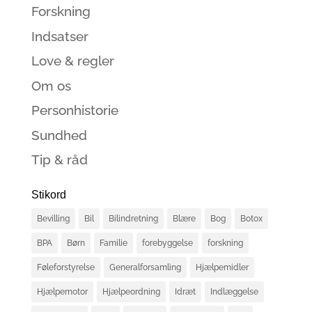
Forskning
Indsatser
Love & regler
Om os
Personhistorie
Sundhed
Tip & råd
Stikord
Bevilling
Bil
Bilindretning
Blære
Bog
Botox
BPA
Børn
Familie
forebyggelse
forskning
Føleforstyrelse
Generalforsamling
Hjælpemidler
Hjælpemotor
Hjælpeordning
Idræt
Indlæggelse