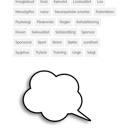
Knoglebrud
Kost
Kørestol
Livskvalitet
Lov
Merudgifter
natur
Neuropatiske smerter
Patientbrev
Psykologi
Pårørende
Regler
Rehabilitering
Rosen
Seksualitet
Siddestilling
Sponsor
Sponsorat
Sport
Stomi
Støtte
sundhed
Sygehus
Tryksår
Træning
Unge
Vægt