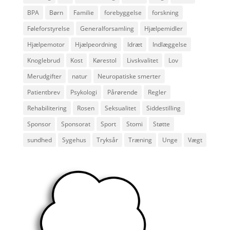
BPA
Børn
Familie
forebyggelse
forskning
Føleforstyrelse
Generalforsamling
Hjælpemidler
Hjælpemotor
Hjælpeordning
Idræt
Indlæggelse
Knoglebrud
Kost
Kørestol
Livskvalitet
Lov
Merudgifter
natur
Neuropatiske smerter
Patientbrev
Psykologi
Pårørende
Regler
Rehabilitering
Rosen
Seksualitet
Siddestilling
Sponsor
Sponsorat
Sport
Stomi
Støtte
sundhed
Sygehus
Tryksår
Træning
Unge
Vægt