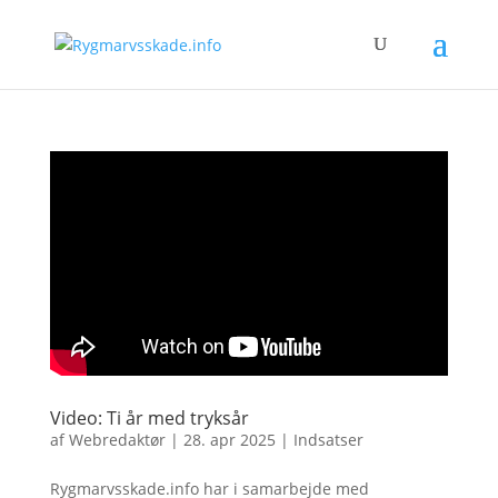
Video: Ti år med tryksår
af
Webredaktør
|
28. apr 2025
|
Indsatser
Rygmarvsskade.info har i samarbejde med