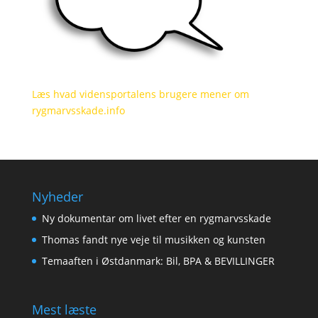
Læs hvad vidensportalens brugere mener om
rygmarvsskade.info
Nyheder
Ny dokumentar om livet efter en rygmarvsskade
Thomas fandt nye veje til musikken og kunsten
Temaaften i Østdanmark: Bil, BPA & BEVILLINGER
Mest læste