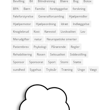
Bevilling
Bil
Bilindretning
Blære
Bog
Botox
BPA
Børn
Familie
forebyggelse
forskning
Føleforstyrelse
Generalforsamling
Hjælpemidler
Hjælpemotor
Hjælpeordning
Idræt
Indlæggelse
Knoglebrud
Kost
Kørestol
Livskvalitet
Lov
Merudgifter
natur
Neuropatiske smerter
Patientbrev
Psykologi
Pårørende
Regler
Rehabilitering
Rosen
Seksualitet
Siddestilling
Sponsor
Sponsorat
Sport
Stomi
Støtte
sundhed
Sygehus
Tryksår
Træning
Unge
Vægt