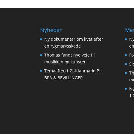
Nyheder
Mes
Ny dokumentar om livet efter
Ny
en rygmarvsskade
en
Thomas fandt nye veje til
Fo
musikken og kunsten
Si
Temaaften i Østdanmark: Bil,
Th
BPA & BEVILLINGER
mu
Ny
1.