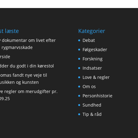
t læste
Kategorier
 dokumentar om livet efter
Debat
 rygmarvsskade
Følgeskader
rside
Forskning
dder du godt i din kørestol
Indsatser
omas fandt nye veje til
Love & regler
sikken og kunsten
Om os
e regler om merudgifter pr.
Personhistorie
09.25
Sundhed
Tip & råd