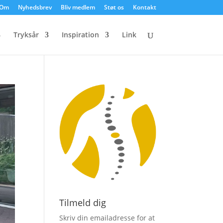
Om
Nyhedsbrev
Bliv medlem
Støt os
Kontakt
Tryksår
Inspiration
Link
Tilmeld dig
Skriv din emailadresse for at