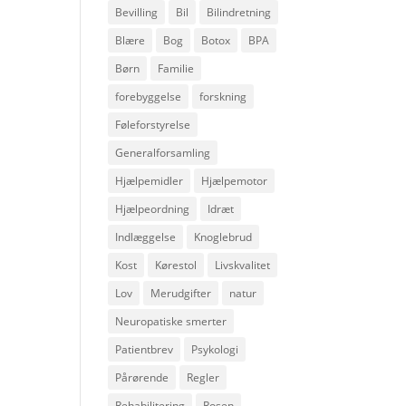
Bevilling
Bil
Bilindretning
Blære
Bog
Botox
BPA
Børn
Familie
forebyggelse
forskning
Føleforstyrelse
Generalforsamling
Hjælpemidler
Hjælpemotor
Hjælpeordning
Idræt
Indlæggelse
Knoglebrud
Kost
Kørestol
Livskvalitet
Lov
Merudgifter
natur
Neuropatiske smerter
Patientbrev
Psykologi
Pårørende
Regler
Rehabilitering
Rosen