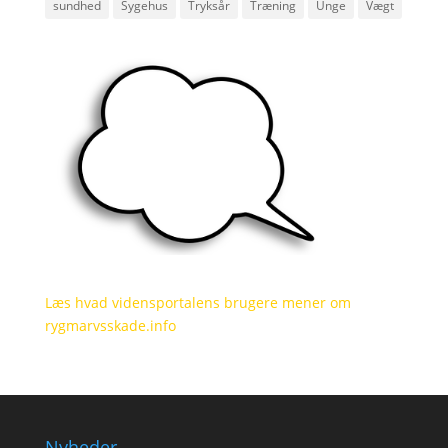
sundhed
Sygehus
Tryksår
Træning
Unge
Vægt
Læs hvad vidensportalens brugere mener om
rygmarvsskade.info
Nyheder