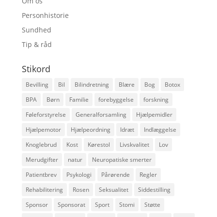
Om os
Personhistorie
Sundhed
Tip & råd
Stikord
Bevilling
Bil
Bilindretning
Blære
Bog
Botox
BPA
Børn
Familie
forebyggelse
forskning
Føleforstyrelse
Generalforsamling
Hjælpemidler
Hjælpemotor
Hjælpeordning
Idræt
Indlæggelse
Knoglebrud
Kost
Kørestol
Livskvalitet
Lov
Merudgifter
natur
Neuropatiske smerter
Patientbrev
Psykologi
Pårørende
Regler
Rehabilitering
Rosen
Seksualitet
Siddestilling
Sponsor
Sponsorat
Sport
Stomi
Støtte