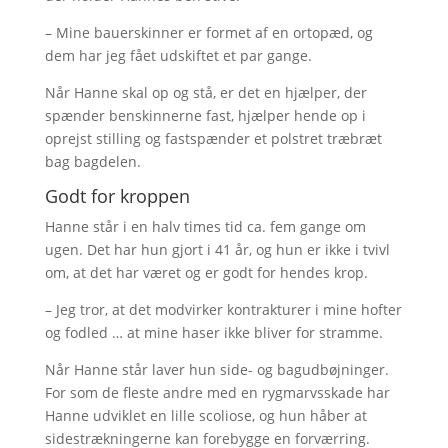
– Mine bauerskinner er formet af en ortopæd, og
dem har jeg fået udskiftet et par gange.
Når Hanne skal op og stå, er det en hjælper, der
spænder benskinnerne fast, hjælper hende op i
oprejst stilling og fastspænder et polstret træbræt
bag bagdelen.
Godt for kroppen
Hanne står i en halv times tid ca. fem gange om
ugen. Det har hun gjort i 41 år, og hun er ikke i tvivl
om, at det har været og er godt for hendes krop.
– Jeg tror, at det modvirker kontrakturer i mine hofter
og fodled … at mine haser ikke bliver for stramme.
Når Hanne står laver hun side- og bagudbøjninger.
For som de fleste andre med en rygmarvsskade har
Hanne udviklet en lille scoliose, og hun håber at
sidestrækningerne kan forebygge en forværring.