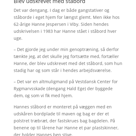
Blev udskrevet med ståbord
Det var dengang. I dag er både gangstativer og
ståborde i eget hjem for længst glemt. Men ikke hos
62-årige Hanne Jespersen i Viby. Siden hendes
udskrivelsen i 1983 har Hanne stået i ståbord hver
uge.
– Det gjorde jeg under min genoptræning, så derfor
tænkte jeg, at det skulle jeg fortsætte med, fortæller
Hanne, der blev udskrevet med det ståbord, som hun
stadig har og som står i hendes arbejdsværelse.
– Det var en altmuligmand på Vestdansk Center for
Rygmarvsskade (dengang Hald Ege) der byggede
dem, og som vi fik med hjem.
Hannes ståbord er monteret på væggen med en
udskåren bordplade til maven og bag er der et
polstret træbræt, der fastskrues bag bagdelen. På
benene op til lårene har Hanne et par plastskinner,
der holder Hannes ben stive.