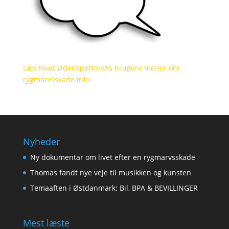
Læs hvad vidensportalens brugere mener om
rygmarvsskade.info
Nyheder
Ny dokumentar om livet efter en rygmarvsskade
Thomas fandt nye veje til musikken og kunsten
Temaaften i Østdanmark: Bil, BPA & BEVILLINGER
Mest læste