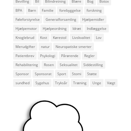
Bevilling
Bil
Bilindretning
Blære
Bog
Botox
BPA
Børn
Familie
forebyggelse
forskning
Føleforstyrelse
Generalforsamling
Hjælpemidler
Hjælpemotor
Hjælpeordning
Idræt
Indlæggelse
Knoglebrud
Kost
Kørestol
Livskvalitet
Lov
Merudgifter
natur
Neuropatiske smerter
Patientbrev
Psykologi
Pårørende
Regler
Rehabilitering
Rosen
Seksualitet
Siddestilling
Sponsor
Sponsorat
Sport
Stomi
Støtte
sundhed
Sygehus
Tryksår
Træning
Unge
Vægt