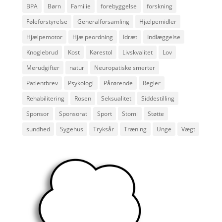
BPA
Børn
Familie
forebyggelse
forskning
Føleforstyrelse
Generalforsamling
Hjælpemidler
Hjælpemotor
Hjælpeordning
Idræt
Indlæggelse
Knoglebrud
Kost
Kørestol
Livskvalitet
Lov
Merudgifter
natur
Neuropatiske smerter
Patientbrev
Psykologi
Pårørende
Regler
Rehabilitering
Rosen
Seksualitet
Siddestilling
Sponsor
Sponsorat
Sport
Stomi
Støtte
sundhed
Sygehus
Tryksår
Træning
Unge
Vægt