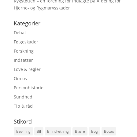
Rygstøtten – en forening for indlagte på Afdeling for
Hjerne- og Rygmarvsskader
Kategorier
Debat
Følgeskader
Forskning
Indsatser
Love & regler
Om os
Personhistorie
Sundhed
Tip & råd
Stikord
Bevilling
Bil
Bilindretning
Blære
Bog
Botox