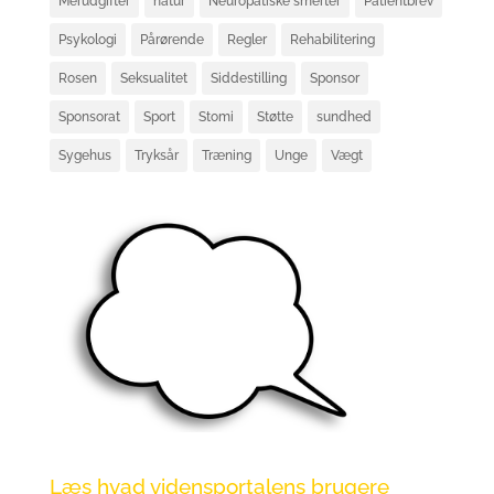
Merudgifter
natur
Neuropatiske smerter
Patientbrev
Psykologi
Pårørende
Regler
Rehabilitering
Rosen
Seksualitet
Siddestilling
Sponsor
Sponsorat
Sport
Stomi
Støtte
sundhed
Sygehus
Tryksår
Træning
Unge
Vægt
Læs hvad vidensportalens brugere