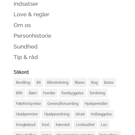
Indsatser
Love & regler
Om os
Personhistorie
Sundhed
Tip & råd
Stikord
Bevilling
Bil
Bilindretning
Blære
Bog
Botox
BPA
Børn
Familie
forebyggelse
forskning
Føleforstyrelse
Generalforsamling
Hjælpemidler
Hjælpemotor
Hjælpeordning
Idræt
Indlæggelse
Knoglebrud
Kost
Kørestol
Livskvalitet
Lov