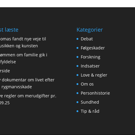
t læste
Kategorier
omas fandt nye veje til
Debat
sikken og kunsten
Følgeskader
ømmen om familie gik i
Forskning
fyldelse
Indsatser
rside
Love & regler
 dokumentar om livet efter
Om os
 rygmarvsskade
Personhistorie
e regler om merudgifter pr.
Sundhed
09.25
Tip & råd