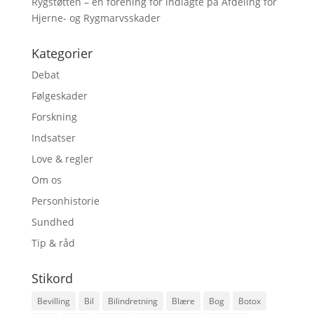
Rygstøtten – en forening for indlagte på Afdeling for
Hjerne- og Rygmarvsskader
Kategorier
Debat
Følgeskader
Forskning
Indsatser
Love & regler
Om os
Personhistorie
Sundhed
Tip & råd
Stikord
Bevilling
Bil
Bilindretning
Blære
Bog
Botox