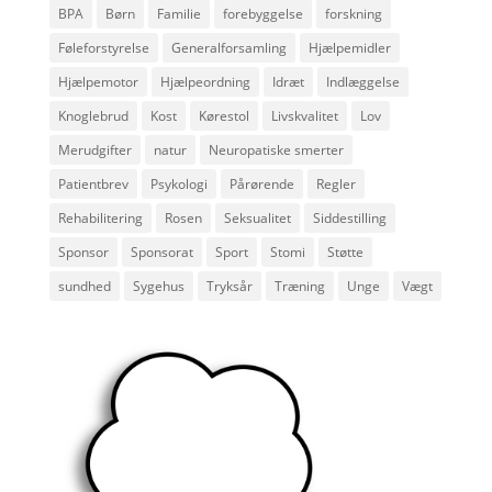
BPA
Børn
Familie
forebyggelse
forskning
Føleforstyrelse
Generalforsamling
Hjælpemidler
Hjælpemotor
Hjælpeordning
Idræt
Indlæggelse
Knoglebrud
Kost
Kørestol
Livskvalitet
Lov
Merudgifter
natur
Neuropatiske smerter
Patientbrev
Psykologi
Pårørende
Regler
Rehabilitering
Rosen
Seksualitet
Siddestilling
Sponsor
Sponsorat
Sport
Stomi
Støtte
sundhed
Sygehus
Tryksår
Træning
Unge
Vægt