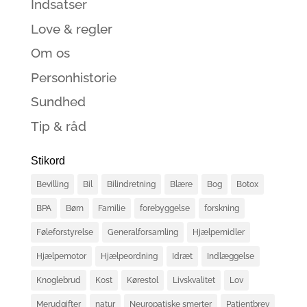
Indsatser
Love & regler
Om os
Personhistorie
Sundhed
Tip & råd
Stikord
Bevilling
Bil
Bilindretning
Blære
Bog
Botox
BPA
Børn
Familie
forebyggelse
forskning
Føleforstyrelse
Generalforsamling
Hjælpemidler
Hjælpemotor
Hjælpeordning
Idræt
Indlæggelse
Knoglebrud
Kost
Kørestol
Livskvalitet
Lov
Merudgifter
natur
Neuropatiske smerter
Patientbrev