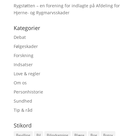
Rygstøtten – en forening for indlagte på Afdeling for
Hjerne- og Rygmarvsskader
Kategorier
Debat
Følgeskader
Forskning
Indsatser
Love & regler
Om os
Personhistorie
Sundhed
Tip & råd
Stikord
Bevilling
Bil
Bilindretning
Blære
Bog
Botox