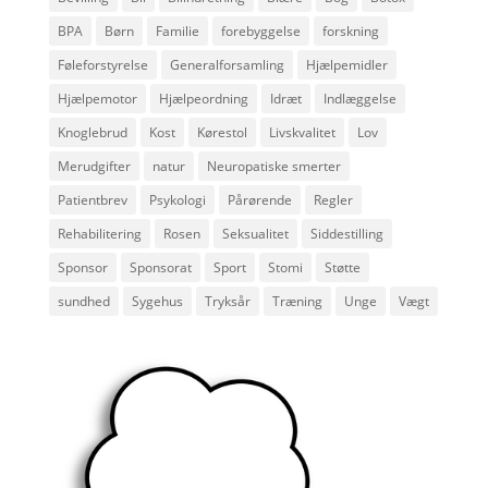
BPA
Børn
Familie
forebyggelse
forskning
Føleforstyrelse
Generalforsamling
Hjælpemidler
Hjælpemotor
Hjælpeordning
Idræt
Indlæggelse
Knoglebrud
Kost
Kørestol
Livskvalitet
Lov
Merudgifter
natur
Neuropatiske smerter
Patientbrev
Psykologi
Pårørende
Regler
Rehabilitering
Rosen
Seksualitet
Siddestilling
Sponsor
Sponsorat
Sport
Stomi
Støtte
sundhed
Sygehus
Tryksår
Træning
Unge
Vægt