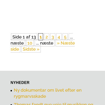
lokalområde.
Side 1 af 13
1
2
3
4
5
...
næste
10
... næste
» Næste
side
Sidste »
NYHEDER
Ny dokumentar om livet efter en
rygmarvsskade
Thomas fandt nye veje til musikken og