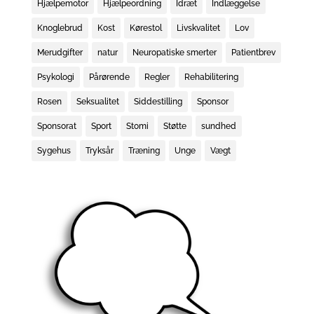
Hjælpemotor
Hjælpeordning
Idræt
Indlæggelse
Knoglebrud
Kost
Kørestol
Livskvalitet
Lov
Merudgifter
natur
Neuropatiske smerter
Patientbrev
Psykologi
Pårørende
Regler
Rehabilitering
Rosen
Seksualitet
Siddestilling
Sponsor
Sponsorat
Sport
Stomi
Støtte
sundhed
Sygehus
Tryksår
Træning
Unge
Vægt